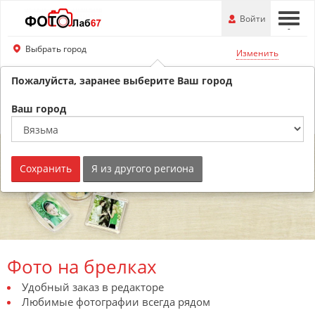
Перейти
-
Войти
-
-
к
основной
Выбрать город
Изменить
информации
Пожалуйста, заранее выберите Ваш город
8 (800) 201-74-76
Обратный звонок
Ваш город
Сохранить
Я из другого региона
Фото на брелках
Удобный заказ в редакторе
Любимые фотографии всегда рядом