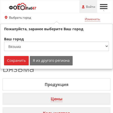
Перейти
-
Войти
-
-
к
основной
Выбрать город
Изменить
информации
Пожалуйста, заранее выберите Ваш город
8 (800) 201-74-76
Обратный звонок
Ваш город
Печать чертежей г.
Сохранить
Я из другого региона
Вязьма
Продукция
Цены