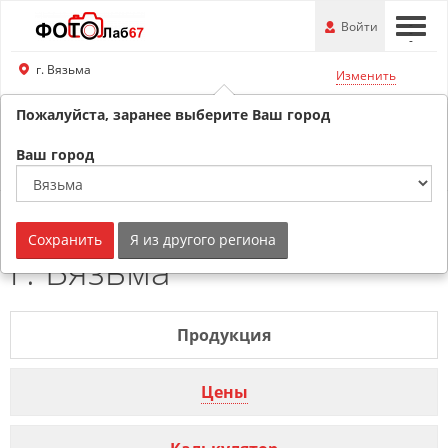
Перейти
-
Войти
-
-
к
основной
г. Вязьма
Изменить
информации
Пожалуйста, заранее выберите Ваш город
8 (800) 201-74-76
Обратный звонок
Ваш город
Календарь карманный
Сохранить
Я из другого региона
г. Вязьма
Продукция
Цены