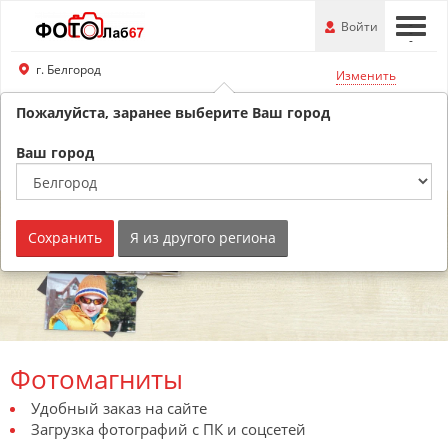
Перейти
-
Войти
-
-
к
основной
г. Белгород
Изменить
информации
Пожалуйста, заранее выберите Ваш город
8 (800) 201-74-76
Ваш город
Обратный звонок
Сохранить
Я из другого региона
Фотомагниты
Удобный заказ на сайте
Загрузка фотографий с ПК и соцсетей