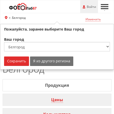
Перейти
-
Войти
-
-
к
основной
г. Белгород
Изменить
информации
Пожалуйста, заранее выберите Ваш город
8 (800) 201-74-76
Обратный звонок
Ваш город
Фотокарточки г.
Сохранить
Я из другого региона
Белгород
Продукция
Цены