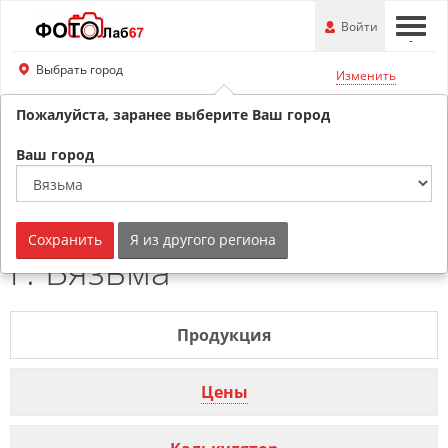
Перейти
-
Войти
-
-
к
основной
Выбрать город
Изменить
информации
Пожалуйста, заранее выберите Ваш город
8 (800) 201-74-76
Обратный звонок
Ваш город
Календарь карманный
Сохранить
Я из другого региона
г. Вязьма
Продукция
Цены