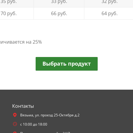
35
руб.
33
руб.
32
руб.
70
руб.
66
руб.
64
руб.
личивается на 25%
Выбрать продукт
Контакты
Вязьма,
ул. проезд 25-Октября д.2
с 10:00 до 18:00