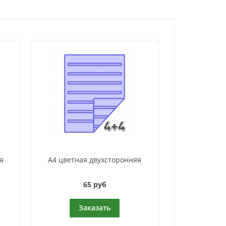
я
А4 цветная двухсторонняя
65 руб
Заказать