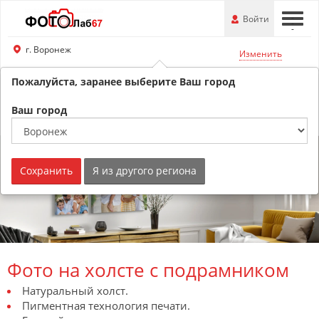
Перейти
-
Войти
-
-
к
основной
г. Воронеж
Изменить
информации
Пожалуйста, заранее выберите Ваш город
8 (800) 201-74-76
Обратный звонок
Ваш город
Сохранить
Я из другого региона
Фото на холсте с подрамником
Натуральный холст.
Пигментная технология печати.