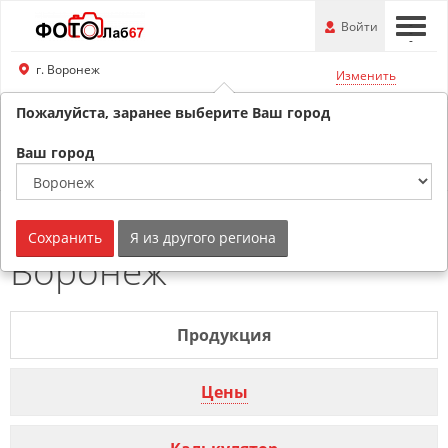
Перейти
-
Войти
-
-
к
основной
г. Воронеж
Изменить
информации
Пожалуйста, заранее выберите Ваш город
8 (800) 201-74-76
Ваш город
Обратный звонок
Детская метрика г.
Сохранить
Я из другого региона
Воронеж
Продукция
Цены