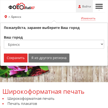
Перейти
-
Войти
-
-
к
основной
г. Брянск
Изменить
информации
Пожалуйста, заранее выберите Ваш город
8 (800) 201-74-76
Обратный звонок
Ваш город
Сохранить
Я из другого региона
Широкоформатная печать
Широкоформатная печать
Печать плакатов