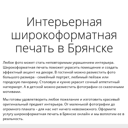
Интерьерная
широкоформатная
печать в Брянске
Любое фото может стать неповторимым украшением интерьера.
Широкоформатная печать поможет украсить помещение и создать
эффектный акцент на декоре. В гостиной можно разместить фото
большого размера - семейный портрет, любимый пейзаж или
городскую панораму. Столовую и кухню украсит сочный аппетитный
натюрморт. А в детской можно разместить фотографии со сказочными
мотивами.
Мы готовы удовлетворить любое пожелание и изготовить красивый
оригинальный предмет интерьера. От маленькой фотографии до
огромного плаката – для нас нет ничего невозможного. Оформите
услугу широкоформатная печать в Брянске онлайн и мы воплотим ее в
реальность.