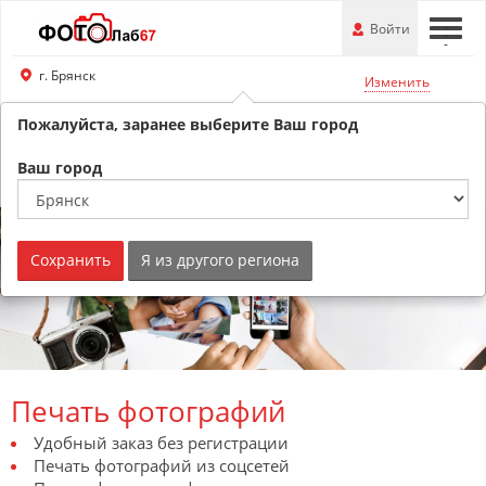
Перейти
-
Войти
-
-
к
основной
г. Брянск
Изменить
информации
Пожалуйста, заранее выберите Ваш город
8 (800) 201-74-76
Обратный звонок
Ваш город
Сохранить
Я из другого региона
Печать фотографий
Удобный заказ без регистрации
Печать фотографий из соцсетей