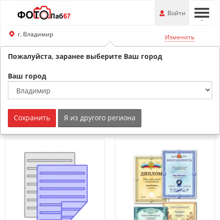
Перейти
-
Войти
-
-
к
основной
г. Владимир
Изменить
информации
Пожалуйста, заранее выберите Ваш город
8 (800) 201-74-76
Обратный звонок
Ваш город
Полиграфия
Сохранить
Я из другого региона