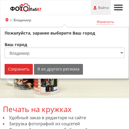
Перейти
-
Войти
-
-
к
основной
г. Владимир
Изменить
информации
Пожалуйста, заранее выберите Ваш город
8 (800) 201-74-76
Обратный звонок
Ваш город
Сохранить
Я из другого региона
Печать на кружках
Удобный заказ в редакторе на сайте
Загрузка фотографий из соцсетей