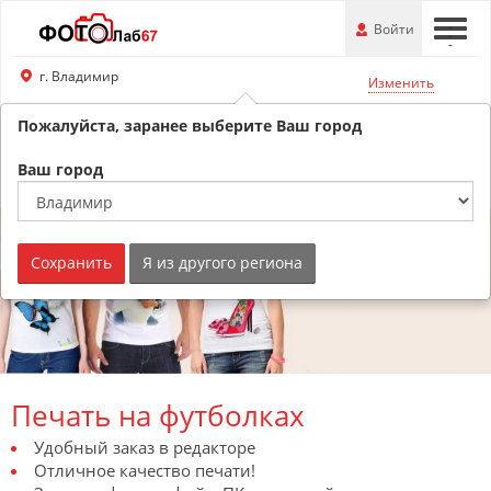
Перейти
-
Войти
-
-
к
основной
г. Владимир
Изменить
информации
Пожалуйста, заранее выберите Ваш город
8 (800) 201-74-76
Обратный звонок
Ваш город
Сохранить
Я из другого региона
Печать на футболках
Удобный заказ в редакторе
Отличное качество печати!