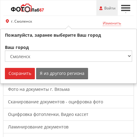
Перейти
-
Войти
-
-
к
основной
г. Смоленск
Изменить
информации
Пожалуйста, заранее выберите Ваш город
8 (800) 201-74-76
Обратный звонок
Ваш город
Услуги фотоцентра
Сохранить
Я из другого региона
Фото на документы г. Вязьма
Сканирование документов - оцифровка фото
Оцифровка фотопленки, Видео кассет
Ламинирование документов