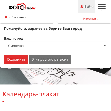
Перейти
-
Войти
-
-
к
основной
г. Смоленск
Изменить
информации
Пожалуйста, заранее выберите Ваш город
8 (800) 201-74-76
Обратный звонок
Ваш город
Сохранить
Я из другого региона
Календарь-плакат