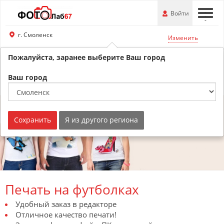
Перейти
-
Войти
-
-
к
основной
г. Смоленск
Изменить
информации
Пожалуйста, заранее выберите Ваш город
8 (800) 201-74-76
Обратный звонок
Ваш город
Сохранить
Я из другого региона
Печать на футболках
Удобный заказ в редакторе
Отличное качество печати!