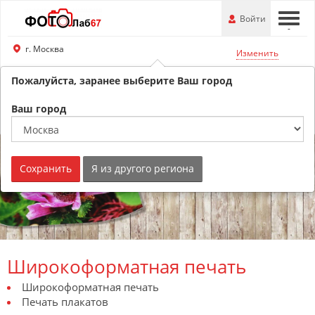
Перейти
-
Войти
-
-
к
основной
г. Москва
Изменить
информации
Пожалуйста, заранее выберите Ваш город
8 (800) 201-74-76
Обратный звонок
Ваш город
Сохранить
Я из другого региона
Широкоформатная печать
Широкоформатная печать
Печать плакатов