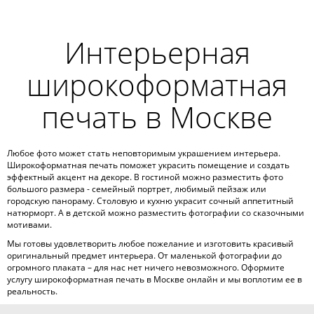
Интерьерная
широкоформатная
печать в Москве
Любое фото может стать неповторимым украшением интерьера.
Широкоформатная печать поможет украсить помещение и создать
эффектный акцент на декоре. В гостиной можно разместить фото
большого размера - семейный портрет, любимый пейзаж или
городскую панораму. Столовую и кухню украсит сочный аппетитный
натюрморт. А в детской можно разместить фотографии со сказочными
мотивами.
Мы готовы удовлетворить любое пожелание и изготовить красивый
оригинальный предмет интерьера. От маленькой фотографии до
огромного плаката – для нас нет ничего невозможного. Оформите
услугу широкоформатная печать в Москве онлайн и мы воплотим ее в
реальность.