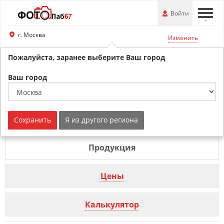
Перейти
-
Войти
-
-
к
основной
г. Москва
Изменить
информации
Пожалуйста, заранее выберите Ваш город
8 (800) 201-74-76
Обратный звонок
Ваш город
Фотооткрытка г. Москва
Сохранить
Я из другого региона
Продукция
Цены
Калькулятор