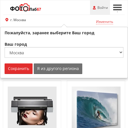
Перейти
-
Войти
-
-
к
основной
г. Москва
Изменить
информации
Пожалуйста, заранее выберите Ваш город
8 (800) 201-74-76
Обратный звонок
Ваш город
Интерьерная печать
Сохранить
Я из другого региона