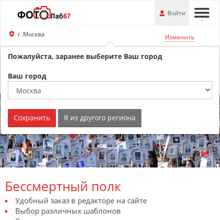
Перейти
-
Войти
-
-
к
основной
г. Москва
Изменить
информации
Пожалуйста, заранее выберите Ваш город
8 (800) 201-74-76
Обратный звонок
Ваш город
Сохранить
Я из другого региона
Бессмертный полк
Удобный заказ в редакторе на сайте
Выбор различных шаблонов