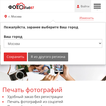
Перейти
-
Войти
-
-
к
основной
г. Москва
Изменить
информации
Пожалуйста, заранее выберите Ваш город
8 (800) 201-74-76
Обратный звонок
Ваш город
Сохранить
Я из другого региона
Печать фотографий
Удобный заказ без регистрации
Печать фотографий из соцсетей