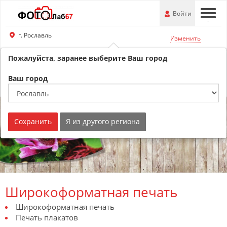
Перейти
-
Войти
-
-
к
основной
г. Рославль
Изменить
информации
Пожалуйста, заранее выберите Ваш город
8 (800) 201-74-76
Обратный звонок
Ваш город
Сохранить
Я из другого региона
Широкоформатная печать
Широкоформатная печать
Печать плакатов