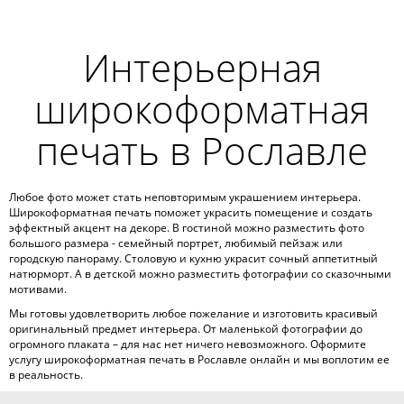
Интерьерная
широкоформатная
печать в Рославле
Любое фото может стать неповторимым украшением интерьера.
Широкоформатная печать поможет украсить помещение и создать
эффектный акцент на декоре. В гостиной можно разместить фото
большого размера - семейный портрет, любимый пейзаж или
городскую панораму. Столовую и кухню украсит сочный аппетитный
натюрморт. А в детской можно разместить фотографии со сказочными
мотивами.
Мы готовы удовлетворить любое пожелание и изготовить красивый
оригинальный предмет интерьера. От маленькой фотографии до
огромного плаката – для нас нет ничего невозможного. Оформите
услугу широкоформатная печать в Рославле онлайн и мы воплотим ее
в реальность.