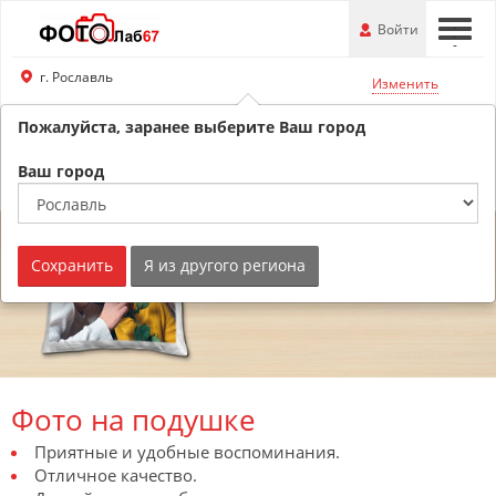
Перейти
-
Войти
-
-
к
основной
г. Рославль
Изменить
информации
Пожалуйста, заранее выберите Ваш город
8 (800) 201-74-76
Обратный звонок
Ваш город
Сохранить
Я из другого региона
Фото на подушке
Приятные и удобные воспоминания.
Отличное качество.