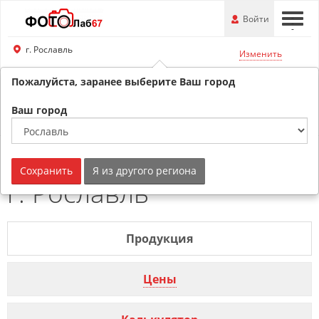
Перейти
-
Войти
-
-
к
основной
г. Рославль
Изменить
информации
Пожалуйста, заранее выберите Ваш город
8 (800) 201-74-76
Обратный звонок
Ваш город
Календарь карманный
Сохранить
Я из другого региона
г. Рославль
Продукция
Цены