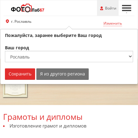
Перейти
-
Войти
-
-
к
основной
г. Рославль
Изменить
информации
Пожалуйста, заранее выберите Ваш город
8 (800) 201-74-76
Обратный звонок
Ваш город
Сохранить
Я из другого региона
Грамоты и дипломы
Изготовление грамот и дипломов