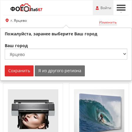
Перейти
-
Войти
-
-
к
основной
г. Ярцево
Изменить
информации
Пожалуйста, заранее выберите Ваш город
8 (800) 201-74-76
Обратный звонок
Ваш город
Интерьерная печать
Сохранить
Я из другого региона