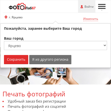
Перейти
-
Войти
-
-
к
основной
г. Ярцево
Изменить
информации
Пожалуйста, заранее выберите Ваш город
8 (800) 201-74-76
Обратный звонок
Ваш город
Сохранить
Я из другого региона
Печать фотографий
Удобный заказ без регистрации
Печать фотографий из соцсетей