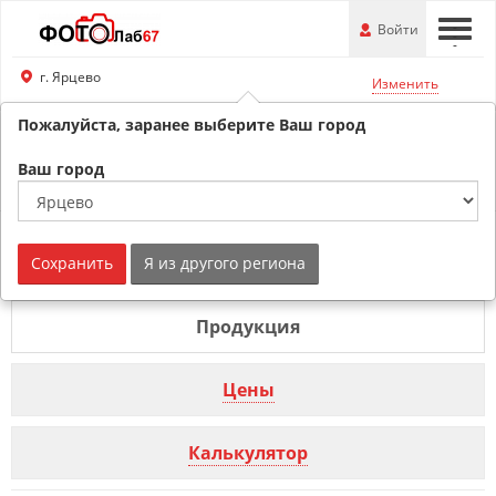
Перейти
-
Войти
-
-
к
основной
г. Ярцево
Изменить
информации
Пожалуйста, заранее выберите Ваш город
8 (800) 201-74-76
Ваш город
Обратный звонок
Фотооткрытка г. Ярцево
Сохранить
Я из другого региона
Продукция
Цены
Калькулятор